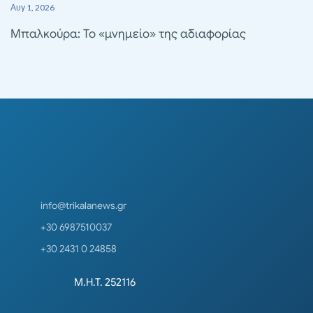
Αυγ 1, 2026
Μπαλκούρα: Το «μνημείο» της αδιαφορίας
info@trikalanews.gr
+30 6987510037
+30 2431 0 24858
Μ.Η.Τ. 252116