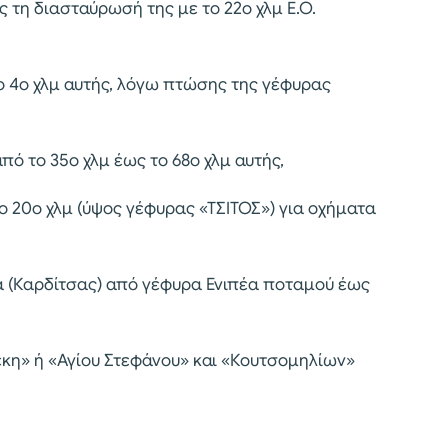
 τη διασταύρωσή της με το 22ο χλμ Ε.Ο.
 4ο χλμ αυτής, λόγω πτώσης της γέφυρας
 το 35ο χλμ έως το 68ο χλμ αυτής,
 20ο χλμ (ύψος γέφυρας «ΤΣΙΤΟΣ») για οχήματα
ά (Καρδίτσας) από γέφυρα Ενιπέα ποταμού έως
κη» ή «Αγίου Στεφάνου» και «Κουτσομηλίων»