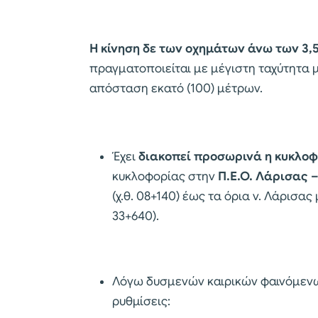
Η κίνηση δε των οχημάτων άνω των 3,5
πραγματοποιείται με μέγιστη ταχύτητα μ
απόσταση εκατό (100) μέτρων.
Έχει
διακοπεί προσωρινά η κυκλο
κυκλοφορίας στην
Π.Ε.Ο. Λάρισας 
(χ.θ. 08+140) έως τα όρια ν. Λάρισα
33+640).
Λόγω δυσμενών καιρικών φαινόμενω
ρυθμίσεις: