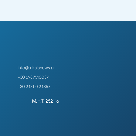
info@trikalanews.gr
+30 6987510037
+30 2431 0 24858
Μ.Η.Τ. 252116