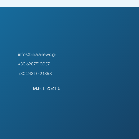
info@trikalanews.gr
+30 6987510037
+30 2431 0 24858
Μ.Η.Τ. 252116