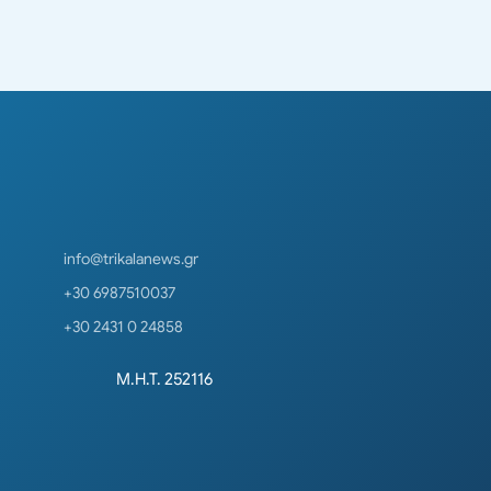
info@trikalanews.gr
+30 6987510037
+30 2431 0 24858
Μ.Η.Τ. 252116