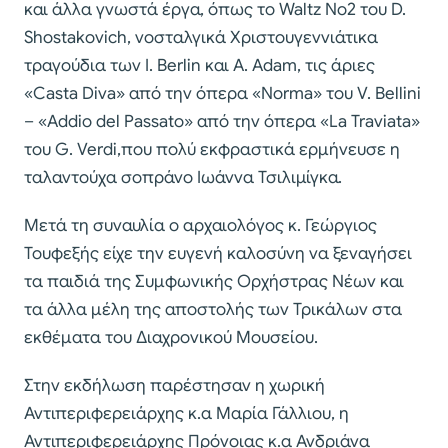
και άλλα γνωστά έργα, όπως το Waltz No2 του D.
Shostakovich, νοσταλγικά Χριστουγεννιάτικα
τραγούδια των I. Berlin και A. Adam, τις άριες
«Casta Diva» από την όπερα «Norma» του V. Bellini
– «Addio del Passato» από την όπερα «La Traviata»
του G. Verdi,που πολύ εκφραστικά ερμήνευσε η
ταλαντούχα σοπράνο Ιωάννα Τσιλιμίγκα.
Μετά τη συναυλία ο αρχαιολόγος κ. Γεώργιος
Τουφεξής είχε την ευγενή καλοσύνη να ξεναγήσει
τα παιδιά της Συμφωνικής Ορχήστρας Νέων και
τα άλλα μέλη της αποστολής των Τρικάλων στα
εκθέματα του Διαχρονικού Μουσείου.
Στην εκδήλωση παρέστησαν η χωρική
Αντιπεριφερειάρχης κ.α Μαρία Γάλλιου, η
Αντιπεριφερειάρχης Πρόνοιας κ.α Ανδριάνα