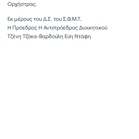
Ορχήστρας.
Εκ μέρους του Δ.Σ. του Σ.Φ.Μ.Τ.
Η Πρόεδρος Η Αντιπρόεδρος Διοικητικού
Τζένη Τζόκα-Βαρδούλη Εύη Ντάφη