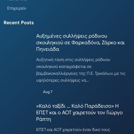
Επιχειρείν
Recent Posts
Αυξημένες συλλήψεις ρόδινου
σκουληκιού σε Φαρκαδόνα, Ζάρκο και
Πηνειάδα
Αυξητική τάση στις συλλήψεις ρόδινου
σκουληκιού καταγράφεται σε
βαμβακοκαλλιέργειες της Π.Ε. Τρικάλων, με τις
υψηλότερες συλλήψεις να…
Aug 7
«Καλό ταξίδι … Καλό Παράδεισο» Η
ΕΠΣΤ και ο ΑΟΤ χαιρετούν τον Γιώργο
Ράπτη
ΕΠΣΤ και ΑΟΤ χαιρετούν έναν δικό τους