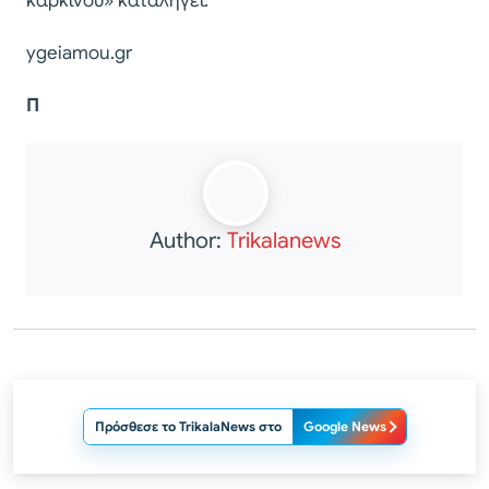
καρκίνου» καταλήγει.
ygeiamou.gr
Π
Author:
Trikalanews
Πρόσθεσε το TrikalaNews στο
Google News