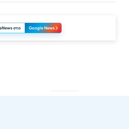
laNews στο
Google News