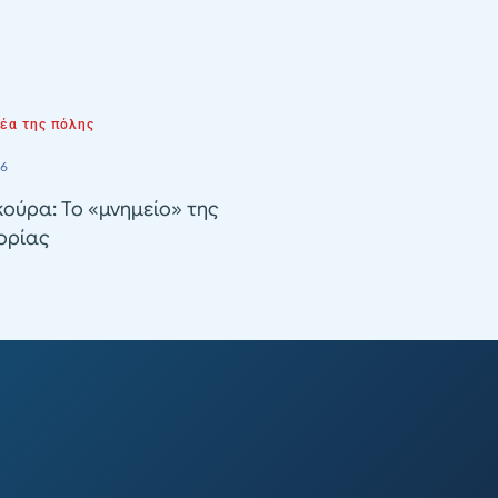
νέα της πόλης
26
ούρα: Το «μνημείο» της
ορίας