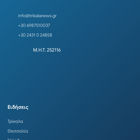
info@trikalanews.gr
+30 6987510037
+30 2431 0 24858
Μ.Η.Τ. 252116
Ειδήσεις
Τρίκαλα
Θεσσαλία