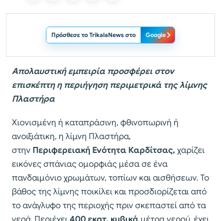
Πρόσθεσε το TrikalaNews στο
Google
Απολαυστική εμπειρία προσφέρει στον
επισκέπτη η περιήγηση περιμετρικά της λίμνης
Πλαστήρα
Χιονισμένη ή καταπράσινη, φθινοπωρινή ή
ανοιξιάτικη, η λίμνη Πλαστήρα,
στην
Περιφερειακή Ενότητα Καρδίτσας,
χαρίζει
εικόνες σπάνιας ομορφιάς μέσα σε ένα
πανδαιμόνιο χρωμάτων, τοπίων και αισθήσεων. Το
βάθος της λίμνης ποικίλει και προσδιορίζεται από
το ανάγλυφο της περιοχής πριν σκεπαστεί από τα
νερά. Περιέχει
400 εκατ. κυβικά
μέτρα νερού, έχει