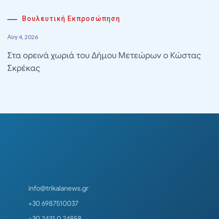
Βουλευτική Εκπροσώπηση
Αυγ 4, 2026
Στα ορεινά χωριά του Δήμου Μετεώρων ο Κώστας
Σκρέκας
info@trikalanews.gr
+30 6987510037
+30 2431 0 24858