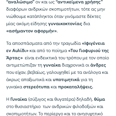
“αναλώσιμο”
ον και ως
“αντικείμενα χρήσης”
διαφόρων ανδρικών σκοπιμοτήτων, τότε ας μην
νιώθουμε κατάπληκτοι όταν γινόμαστε δέκτες
μίας ακόμη είδησης
γυναικοκτονίας
δια
«ασήμαντον αφορμήν»
.
Τα αποσπάσματα από την τραγωδία
«Ιφιγένεια
εν Αυλίδι»
και από το ποίημα
«Του Γιοφυριού της
Άρτας»
είναι ενδεικτικά του τρόπου με τον οποίο
αντιμετώπιζαν τη
γυναίκα
διαχρονικά οι
άνδρες
που είχαν, βεβαίως, γαλουχηθεί με τα ανάλογα και
άκρως απαξιωτικά και
υποτιμητικά
για τη
γυναίκα
στερεότυπα
και
προκαταλήψεις.
Η
Γυναίκα
(σύζυγος και θυγατέρα) δηλαδή,
θύμα
στο θυσιαστήριο των ανδρικών φιλοδοξιών και
σκοπιμοτήτων. Το περίεργο και το ανησυχητικό