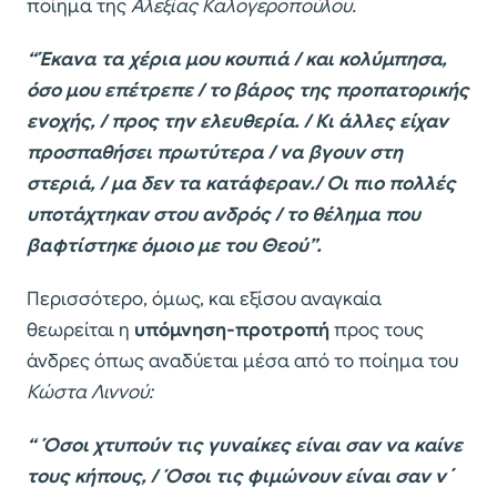
ποίημα της
Αλεξίας Καλογεροπούλου.
“Έκανα τα χέρια μου κουπιά / και κολύμπησα,
όσο μου επέτρεπε / το βάρος της προπατορικής
ενοχής, / προς την ελευθερία. / Κι άλλες είχαν
προσπαθήσει πρωτύτερα / να βγουν στη
στεριά, / μα δεν τα κατάφεραν./ Οι πιο πολλές
υποτάχτηκαν στου ανδρός / το θέλημα που
βαφτίστηκε όμοιο με του Θεού”.
Περισσότερο, όμως, και εξίσου αναγκαία
θεωρείται η
υπόμνηση-προτροπή
προς τους
άνδρες όπως αναδύεται μέσα από το ποίημα του
Κώστα Λιννού:
“ Όσοι χτυπούν τις γυναίκες είναι σαν να καίνε
τους κήπους, / Όσοι τις φιμώνουν είναι σαν ν΄