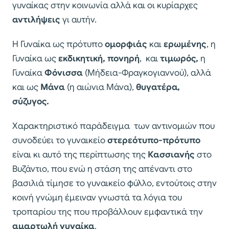
γυναίκας στην κοινωνία αλλά και οι κυρίαρχες
αντιλήψεις
γι αυτήν.
Η Γυναίκα ως πρότυπο
ομορφιάς
και
ερωμένης
, η
Γυναίκα ως
εκδικητική, πονηρή
, και
τιμωρός,
η
Γυναίκα
Φόνισσα
(Μήδεια-Φραγκογιαννού), αλλά
και ως
Μάνα
(η αιώνια Μάνα),
θυγατέρα,
σύζυγος.
Χαρακτηριστικό παράδειγμα των αντινομιών που
συνοδεύει το γυναικείο
στερεότυπο-πρότυπο
είναι κι αυτό της περίπτωσης της
Κασσιανής
στο
Βυζάντιο, που ενώ η στάση της απέναντι στο
βασιλιά τίμησε το γυναικείο φύλλο, εντούτοις στην
κοινή γνώμη έμειναν γνωστά τα λόγια του
τροπαρίου της που προβάλλουν εμφαντικά την
αμαρτωλή γυναίκα
.