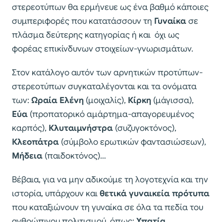
στερεοτύπων θα ερμήνευε ως ένα βαθμό κάποιες
συμπεριφορές που κατατάσσουν τη
Γυναίκα
σε
πλάσμα δεύτερης κατηγορίας ή και όχι ως
φορέας επικίνδυνων στοιχείων-γνωρισμάτων.
Στον κατάλογο αυτόν των αρνητικών προτύπων-
στερεοτύπων συγκαταλέγονται και τα ονόματα
των:
Ωραία Ελένη
(μοιχαλίς),
Κίρκη
(μάγισσα),
Εύα
(προπατορικό αμάρτημα-απαγορευμένος
καρπός),
Κλυταιμνήστρα
(συζυγοκτόνος),
Κλεοπάτρα
(σύμβολο ερωτικών φαντασιώσεων),
Μήδεια
(παιδοκτόνος)…
Βέβαια, για να μην αδικούμε τη λογοτεχνία και την
ιστορία, υπάρχουν και
θετικά γυναικεία πρότυπα
που καταξιώνουν τη γυναίκα σε όλα τα πεδία του
ανθρώπινου πολιτισμού, όπως:
Υπατία,