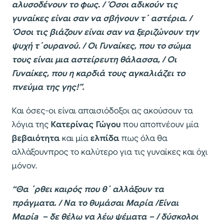
αλυσοδένουν το φως. / Όσοι αδικούν τις
γυναίκες είναι σαν να σβήνουν τ΄ αστέρια. /
Όσοι τις βιάζουν είναι σαν να ξεριζώνουν την
ψυχή τ΄ουρανού. / Οι Γυναίκες, που το σώμα
τους είναι μια αστείρευτη θάλασσα, / Οι
Γυναίκες, που η καρδιά τους αγκαλιάζει το
πνεύμα της γης!”.
Και όσες-οι είναι απαισιόδοξοι ας ακούσουν τα
λόγια της
Κατερίνας Γώγου
που αποπνέουν μία
βεβαιότητα
και μία
ελπίδα
πως όλα θα
αλλάξουνπρος το καλύτερο για τις γυναίκες και όχι
μόνον.
“Θα ΄ρθει καιρός που θ΄ αλλάξουν τα
πράγματα. / Να το θυμάσαι Μαρία /Είναι
Μαρίa – δε θέλω να λέω ψέματα – / δύσκολοι