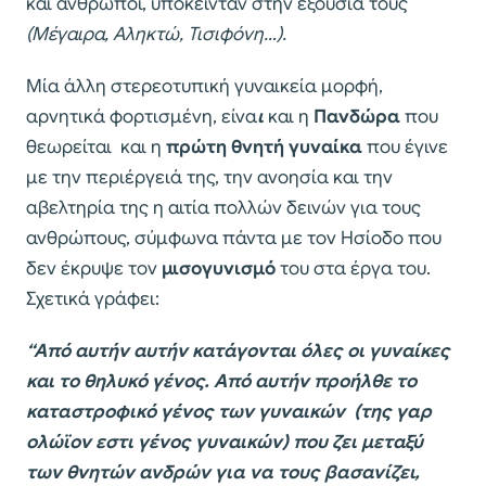
και άνθρωποι, υπόκεινταν στην εξουσία τους
(Μέγαιρα, Αληκτώ, Τισιφόνη…).
Μία άλλη στερεοτυπική γυναικεία μορφή,
αρνητικά φορτισμένη, είνα
ι
και η
Πανδώρα
που
θεωρείται και η
πρώτη θνητή γυναίκα
που έγινε
με την περιέργειά της, την ανοησία και την
αβελτηρία της η αιτία πολλών δεινών για τους
ανθρώπους, σύμφωνα πάντα με τον Ησίοδο που
δεν έκρυψε τον
μισογυνισμό
του στα έργα του.
Σχετικά γράφει:
“Από αυτήν αυτήν κατάγονται όλες οι γυναίκες
και το θηλυκό γένος. Από αυτήν προήλθε το
καταστροφικό γένος των γυναικών (της γαρ
ολώϊον εστι γένος γυναικών) που ζει μεταξύ
των θνητών ανδρών για να τους βασανίζει,