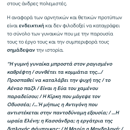
στους άνδρες πολεμιστές.
Η αναφορά των αρνητικών και θετικών προτύπων
είναι
ενδεικτική
και δεν φιλοδοξεί να καταγράψει
το σύνολο των γυναικών που με την παρουσία
τους το έργο τους και την συμπεριφορά τους
σημάδεψαν
την ιστορία.
“Η γυμνή γυναίκα μπροστά στον ραγισμένο
καθρέφτη / συνθέτει τα κομμάτια της…/
Προσπαθεί να καταλάβει την ψυχή της / το
Αέναο παζλ / Είναι η Εύα του χαμένου
παραδείσου; / Η Κίρκη που μάγεψε τον
Οδυσσέα; /…Ή μήπως η Αντιγόνη που
αντιστέκεται στην παντοδύναμη εξουσία; / …H
ωραία Ελένη; η Κασσάνδρα; η εργάτρια της
διπλανής φάμπρικας; / Η Μαρία η Μαγδαληνή; /