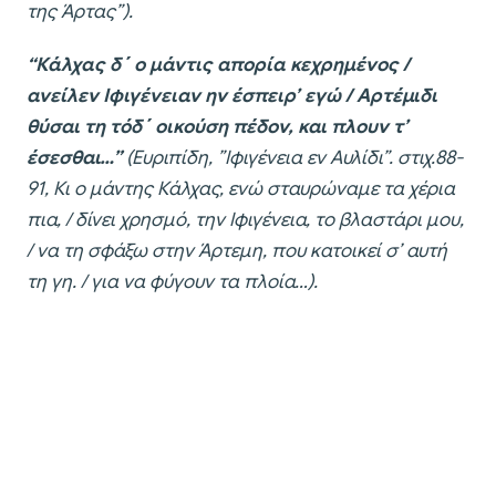
της Άρτας”).
“Κάλχας δ΄ ο μάντις απορία κεχρημένος /
ανείλεν Ιφιγένειαν ην έσπειρ’ εγώ / Αρτέμιδι
θύσαι τη τόδ΄ οικούση πέδον, και πλουν τ’
έσεσθαι…”
(Ευριπίδη, ”Ιφιγένεια εν Αυλίδι”. στιχ.88-
91, Κι ο μάντης Κάλχας, ενώ σταυρώναμε τα χέρια
πια, / δίνει χρησμό, την Ιφιγένεια, το βλαστάρι μου,
/ να τη σφάξω στην Άρτεμη, που κατοικεί σ’ αυτή
τη γη. / για να φύγουν τα πλοία…).