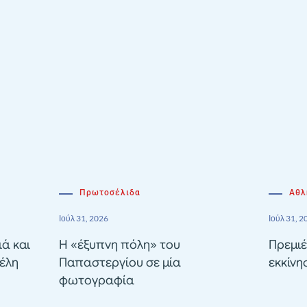
Πρωτοσέλιδα
Αθλ
Ιούλ 31, 2026
Ιούλ 31, 2
ιά και
Η «έξυπνη πόλη» του
Πρεμιέ
έλη
Παπαστεργίου σε μία
εκκίνη
φωτογραφία