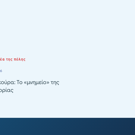
νέα της πόλης
26
ούρα: Το «μνημείο» της
ορίας