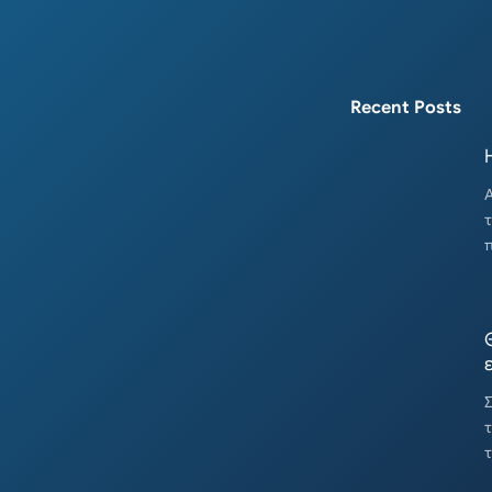
Recent Posts
Α
τ
Σ
τ