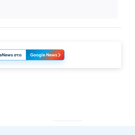
laNews στο
Google News