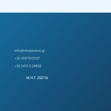
info@trikalanews.gr
+30 6987510037
+30 2431 0 24858
Μ.Η.Τ. 252116