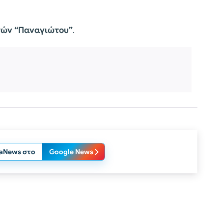
τών “Παναγιώτου”
.
laNews στο
Google News