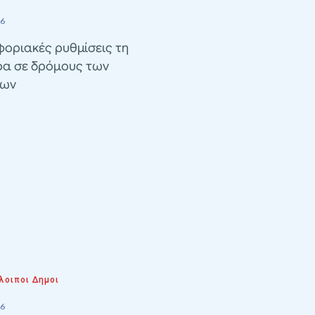
26
οριακές ρυθμίσεις τη
ρα σε δρόμους των
λων
λοιποι Δημοι
26