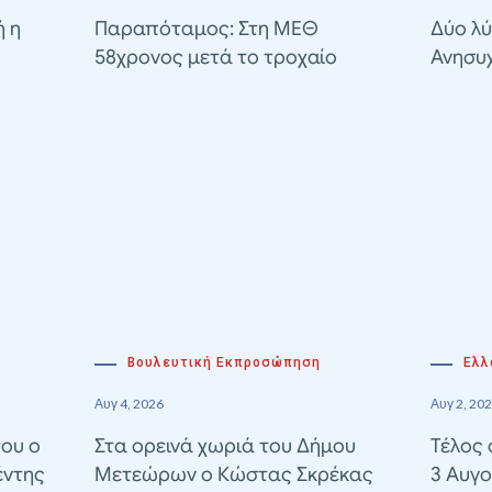
ή η
Παραπόταμος: Στη ΜΕΘ
Δύο λύ
58χρονος μετά το τροχαίο
Ανησυ
Βουλευτική Εκπροσώπηση
Ελλ
Αυγ 4, 2026
Αυγ 2, 20
του ο
Στα ορεινά χωριά του Δήμου
Τέλος 
έντης
Μετεώρων ο Κώστας Σκρέκας
3 Αυγο