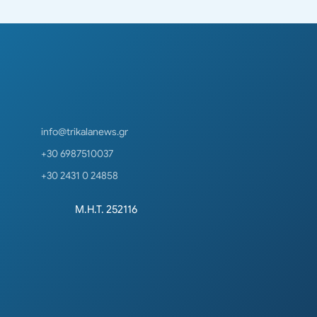
info@trikalanews.gr
+30 6987510037
+30 2431 0 24858
Μ.Η.Τ. 252116