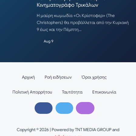
Κινηματογράφο Τρικάλων
Η μαύρη κωμωδία «Οι Κρίστοφερ» (The
Christophers) θα προβάλλεται από την Κυριακή
9 έως και την Πέμπτη…
Aug 9
Αρχική
Ροή ειδήσεων
Όροι χρήσης
Πολιτική Απορρήτου
Ταυτότητα
Επικοινωνία
Copyright © 2026 | Powered by TNT MEDIA GROUP and