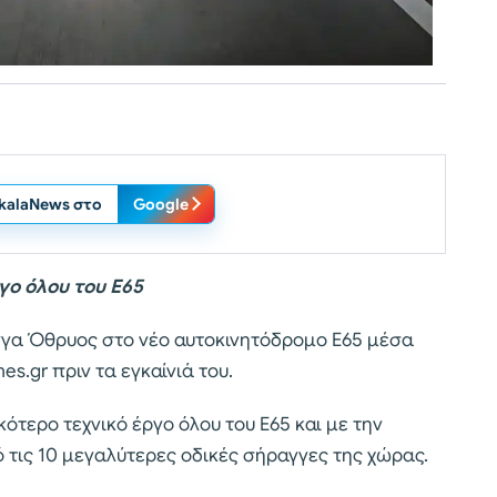
ikalaNews στο
Google
γο όλου του Ε65
γγα Όθρυος στο νέο αυτοκινητόδρομο Ε65 μέσα
s.gr πριν τα εγκαίνιά του.
τερο τεχνικό έργο όλου του Ε65 και με την
 τις 10 μεγαλύτερες οδικές σήραγγες της χώρας.