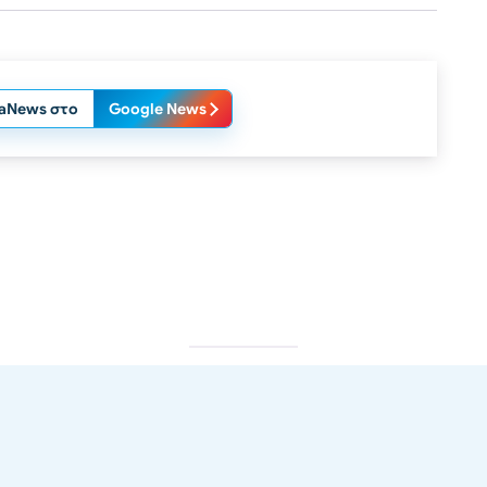
laNews στο
Google News