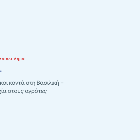
λοιποι Δημοι
26
κοι κοντά στη Βασιλική –
χία στους αγρότες