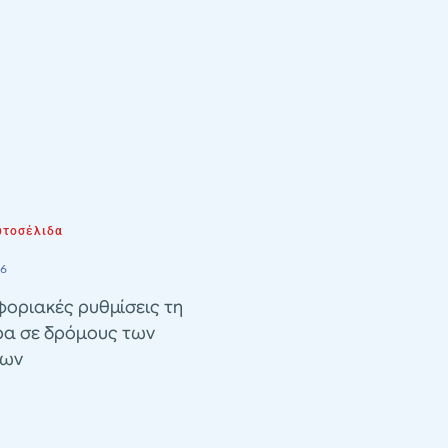
τοσέλιδα
26
οριακές ρυθμίσεις τη
ρα σε δρόμους των
λων