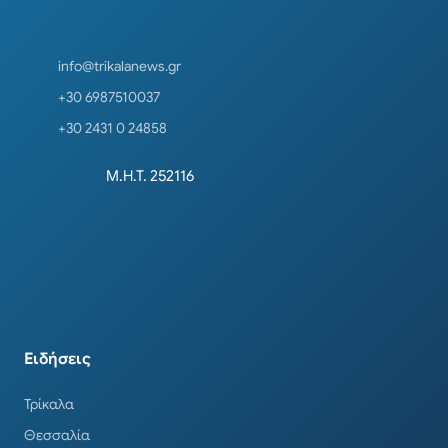
info@trikalanews.gr
+30 6987510037
+30 2431 0 24858
Μ.Η.Τ. 252116
Ειδήσεις
Τρίκαλα
Θεσσαλία