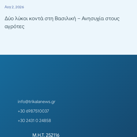
Αυγ 2, 2026
Δύο λύκοι κοντά στη Βασιλική – Ανησυχία στους
αγρότες
info@trikalanews.gr
+30 6987510037
+30 2431 0 24858
Μ.Η.Τ. 252116