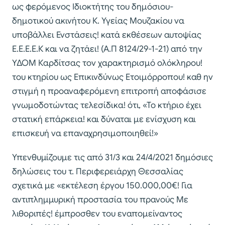
ως φερόμενος Ιδιοκτήτης του δημόσιου-
δημοτικού ακινήτου Κ. Υγείας Μουζακίου να
υποβάλλει Ενστάσεις! κατά εκθέσεων αυτοψίας
Ε.Ε.Ε.Ε.Κ και να ζητάει! (Α.Π 8124/29-1-21) από την
ΥΔΟΜ Καρδίτσας τον χαρακτηρισμό ολόκληρου!
του κτηρίου ως Επικινδύνως Ετοιμόρροπου! καθ ην
στιγμή η προαναφερόμενη επιτροπή αποφάσισε
γνωμοδοτώντας τελεσίδικα! ότι, «Το κτήριο έχει
στατική επάρκεια! και δύναται με ενίσχυση και
επισκευή να επαναχρησιμοποιηθεί!»
Υπενθυμίζουμε τις από 31/3 και 24/4/2021 δημόσιες
δηλώσεις του τ. Περιφερειάρχη Θεσσαλίας
σχετικά με «εκτέλεση έργου 150.000,00€! Για
αντιπλημμυρική προστασία του πρανούς Με
λιθοριπές! έμπροσθεν του εναπομείναντος