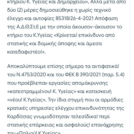
κτηρίου Κ. Υγείας και Δημαρχείου», Αλλά μετά από
δύο (2) μέρες δημοσιεύθηκε η χωρίς τεχνικό
έλεγχο και αυτοψίες 85318/26-4-2021 Απόφαση
της Α.Δ.Θ.Στ.Ε με την οποία άκουσον-άκουσον το
κτήριο του Κ.Υγείας «Κρίνεται! επικίνδυνο από
στατικής και δομικής άποψης και άμεσα
κατεδαφιστέο!».
Αποκαλύπτουμε επίσης σήμερα τα αντιφατικά!
του Ν.4753/2020 και του ΦΕΚ Β 390/2021 (παρ. 5.4)
που προέβλεπαν εργασίες απομάκρυνσης
«κατεστραμμένου! Κ. Υγείας» και κατασκευή
«νέου! Κ.Υγείας», Την ίδια στιγμή που οι αρμόδιες
κρατικές υπηρεσίες ελέγχου επικινδυνότητας της
Καρδίτσας γνωμοδότησαν τελεσίδικα! περί
στατικής επάρκειας και ασφαλούς! επανάχρησης
του «Παλιού! Κ.Υγείας».