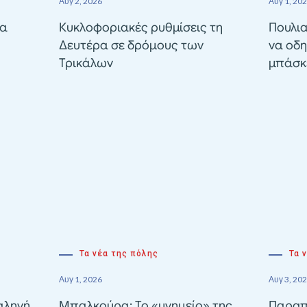
Αυγ 2, 2026
Αυγ 1, 20
ία
Κυκλοφοριακές ρυθμίσεις τη
Πουλια
Δευτέρα σε δρόμους των
να οδη
Τρικάλων
μπάσκε
Τα νέα της πόλης
Τα 
Αυγ 1, 2026
Αυγ 3, 20
αληνή
Μπαλκούρα: Το «μνημείο» της
Παραπ