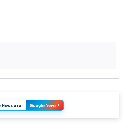
laNews στο
Google News