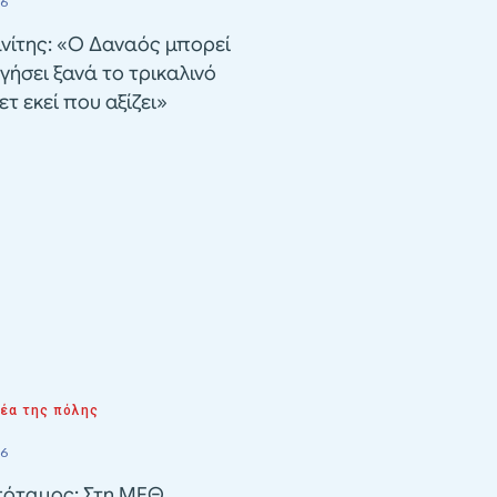
26
νίτης: «Ο Δαναός μπορεί
γήσει ξανά το τρικαλινό
τ εκεί που αξίζει»
νέα της πόλης
26
όταμος: Στη ΜΕΘ