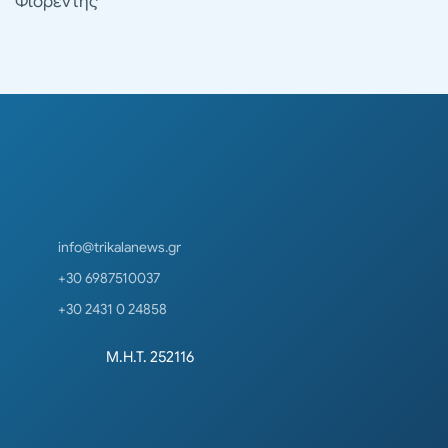
Φιορέντης
info@trikalanews.gr
+30 6987510037
+30 2431 0 24858
Μ.Η.Τ. 252116