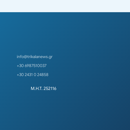
info@trikalanews.gr
+30 6987510037
+30 2431 0 24858
Μ.Η.Τ. 252116