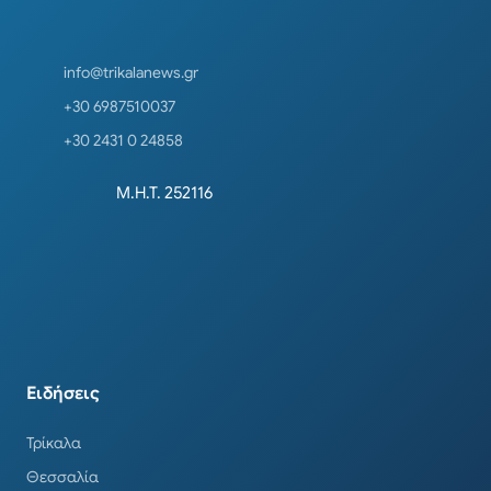
info@trikalanews.gr
+30 6987510037
+30 2431 0 24858
Μ.Η.Τ. 252116
Ειδήσεις
Τρίκαλα
Θεσσαλία