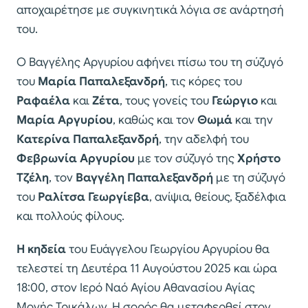
αποχαιρέτησε με συγκινητικά λόγια σε ανάρτησή
του.
Ο Βαγγέλης Αργυρίου αφήνει πίσω του τη σύζυγό
του
Μαρία Παπαλεξανδρή
, τις κόρες του
Ραφαέλα
και
Ζέτα
, τους γονείς του
Γεώργιο
και
Μαρία Αργυρίου
, καθώς και τον
Θωμά
και την
Κατερίνα Παπαλεξανδρή
, την αδελφή του
Φεβρωνία Αργυρίου
με τον σύζυγό της
Χρήστο
Τζέλη
, τον
Βαγγέλη Παπαλεξανδρή
με τη σύζυγό
του
Ραλίτσα Γεωργίεβα
, ανίψια, θείους, ξαδέλφια
και πολλούς φίλους.
Η κηδεία
του Ευάγγελου Γεωργίου Αργυρίου θα
τελεστεί τη Δευτέρα 11 Αυγούστου 2025 και ώρα
18:00, στον Ιερό Ναό Αγίου Αθανασίου Αγίας
Μονής Τρικάλων. Η σορός θα μεταφερθεί στον