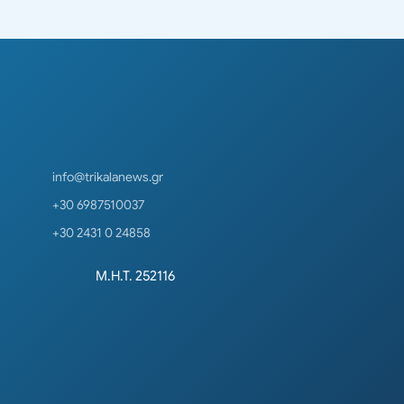
info@trikalanews.gr
+30 6987510037
+30 2431 0 24858
Μ.Η.Τ. 252116