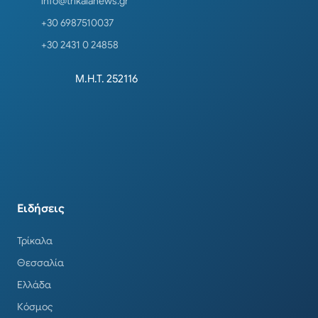
info@trikalanews.gr
+30 6987510037
+30 2431 0 24858
Μ.Η.Τ. 252116
Ειδήσεις
Τρίκαλα
Θεσσαλία
Ελλάδα
Κόσμος