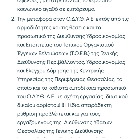
οφέλους”, μετατρέποντας το νερό από
κοινωνικό αγαθό σε εμπόρευμα.
Την μεταφορά στον Ο.Δ.Υ.Θ. Α.Ε. εκτός από τις
αρμοδιότητες και τις θέσεις και το
προσωπικό της Διεύθυνσης Υδροοικονομίας
και Εποπτείας του Τοπικού Οργανισμού
Έγγειων Βελτιώσεων (Τ.Ο.Ε.Β.) της Γενικής
Διεύθυνσης Περιβάλλοντος, Υδροοικονομίας
και Ελέγχου Δόμησης της Κεντρικής
Υπηρεσίας της Περιφέρειας Θεσσαλίας, το
οποίο και το καθιστά αυτοδίκαια προσωπικό
του Ο.Δ.Υ.Θ. Α.Ε. με σχέση εργασίας ιδιωτικού
δικαίου αορίστου!!!! Η ίδια απαράδεκτη
ρύθμιση προβλέπεται και για τους
εργαζόμενους της Διεύθυνσης Υδάτων
Θεσσαλίας της Γενικής Διεύθυνσης