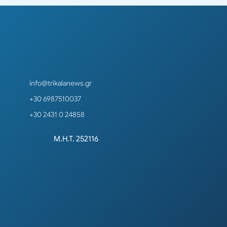
info@trikalanews.gr
+30 6987510037
+30 2431 0 24858
Μ.Η.Τ. 252116