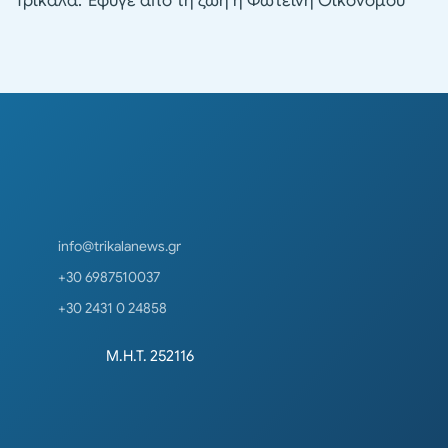
Τρίκαλα: Έφυγε από τη ζωή η Φωτεινή Οικονόμου
info@trikalanews.gr
+30 6987510037
+30 2431 0 24858
Μ.Η.Τ. 252116