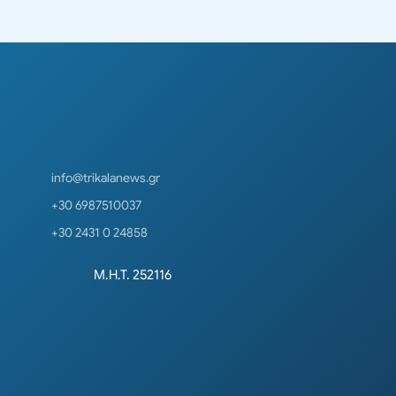
info@trikalanews.gr
+30 6987510037
+30 2431 0 24858
Μ.Η.Τ. 252116