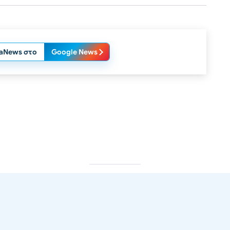
laNews στο
Google News