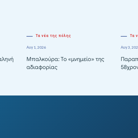
Τα νέα της πόλης
Τα 
Αυγ 1, 2026
Αυγ 3, 20
αληνή
Μπαλκούρα: Το «μνημείο» της
Παραπ
αδιαφορίας
58χρον