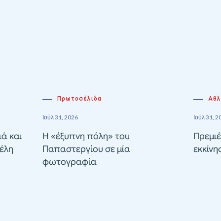
Πρωτοσέλιδα
Αθλ
Ιούλ 31, 2026
Ιούλ 31, 2
ιά και
Η «έξυπνη πόλη» του
Πρεμιέ
έλη
Παπαστεργίου σε μία
εκκίνη
φωτογραφία