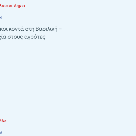
λοιποι Δημοι
26
κοι κοντά στη Βασιλική –
χία στους αγρότες
άδα
26