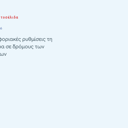
τοσέλιδα
26
οριακές ρυθμίσεις τη
ρα σε δρόμους των
λων