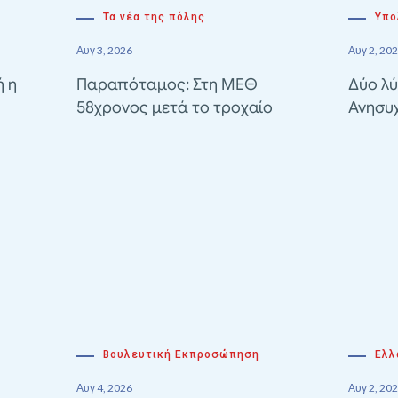
Τα νέα της πόλης
Υπο
Αυγ 3, 2026
Αυγ 2, 20
ή η
Παραπόταμος: Στη ΜΕΘ
Δύο λύ
58χρονος μετά το τροχαίο
Ανησυ
Βουλευτική Εκπροσώπηση
Ελλ
Αυγ 4, 2026
Αυγ 2, 20