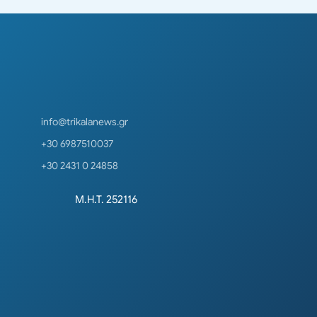
info@trikalanews.gr
+30 6987510037
+30 2431 0 24858
Μ.Η.Τ. 252116