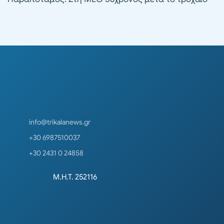
info@trikalanews.gr
+30 6987510037
+30 2431 0 24858
Μ.Η.Τ. 252116