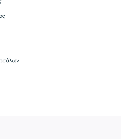
ς
ος
αρσάλων