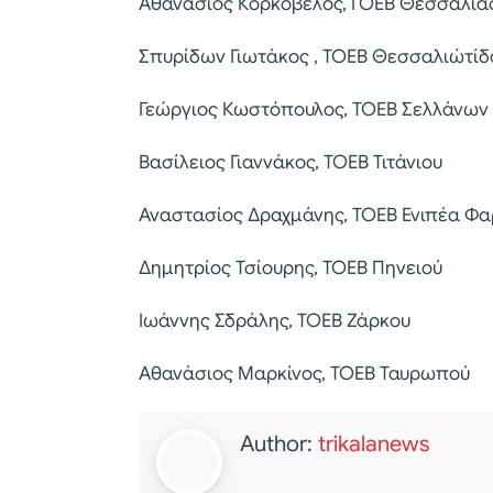
Αθανασίος Κορκοβέλος, ΓΟΕΒ Θεσσαλία
Σπυρίδων Γιωτάκος , ΤΟΕΒ Θεσσαλιώτίδ
Γεώργιος Κωστόπουλος, ΤΟΕΒ Σελλάνων
Βασίλειος Γιαννάκος, ΤΟΕΒ Τιτάνιου
Αναστασίος Δραχμάνης, ΤΟΕΒ Ενιπέα Φ
Δημητρίος Τσίουρης, ΤΟΕΒ Πηνειού
Ιωάννης Σδράλης, ΤΟΕΒ Ζάρκου
Αθανάσιος Μαρκίνος, ΤΟΕΒ Ταυρωπού
Author:
trikalanews