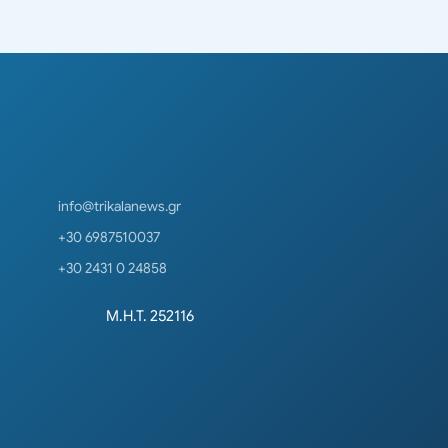
info@trikalanews.gr
+30 6987510037
+30 2431 0 24858
Μ.Η.Τ. 252116