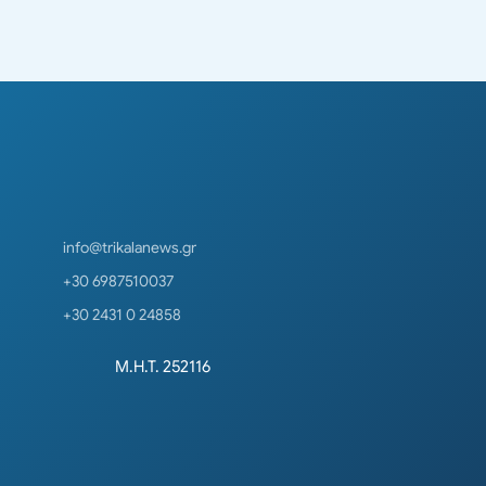
info@trikalanews.gr
+30 6987510037
+30 2431 0 24858
Μ.Η.Τ. 252116