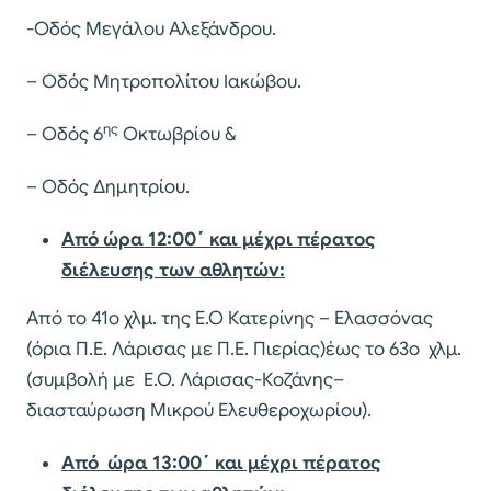
-Οδός Μεγάλου Αλεξάνδρου.
– Οδός Μητροπολίτου Ιακώβου.
ης
– Οδός 6
Οκτωβρίου &
– Οδός Δημητρίου.
Α
πό ώρα 12:00΄ και μέχρι πέρατος
διέλευσης των αθλητών:
Από το 41ο χλμ. της Ε.Ο Κατερίνης – Ελασσόνας
(όρια Π.Ε. Λάρισας με Π.Ε. Πιερίας)έως το 63ο χλμ.
(συμβολή με Ε.Ο. Λάρισας-Κοζάνης–
διασταύρωση Μικρού Ελευθεροχωρίου).
Από ώρα 13:00΄
και μέχρι πέρατος