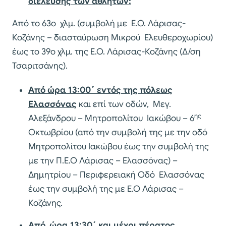
διέλευσης των αθλητών:
Από το 63ο χλμ. (συμβολή με Ε.Ο. Λάρισας-
Κοζάνης – διασταύρωση Μικρού Ελευθεροχωρίου)
έως το 39ο χλμ. της Ε.Ο. Λάρισας-Κοζάνης (Δ/ση
Τσαριτσάνης).
Από ώρα 13:00΄ εντός της πόλεως
Ελασσόνας
και επί των οδών, Μεγ.
ης
Αλεξάνδρου – Μητροπολίτου Ιακώβου – 6
Οκτωβρίου (από την συμβολή της με την οδό
Μητροπολίτου Ιακώβου έως την συμβολή της
με την Π.Ε.Ο Λάρισας – Ελασσόνας) –
Δημητρίου – Περιφερειακή Οδό Ελασσόνας
έως την συμβολή της με Ε.Ο Λάρισας –
Κοζάνης.
Από ώρα 13:30΄
και μέχρι πέρατος