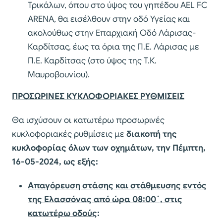
Τρικάλων, όπου στο ύψος του γηπέδου AEL FC
ARENA, θα εισέλθουν στην οδό Υγείας και
ακολούθως στην Επαρχιακή Οδό Λάρισας-
Καρδίτσας, έως τα όρια της Π.Ε. Λάρισας με
Π.Ε. Καρδίτσας (στο ύψος της Τ.Κ.
Μαυροβουνίου).
ΠΡΟΣΩΡΙΝΕΣ ΚΥΚΛΟΦΟΡΙΑΚΕΣ ΡΥΘΜΙΣΕΙΣ
Θα ισχύσουν οι κατωτέρω προσωρινές
κυκλοφοριακές ρυθμίσεις με
διακοπή της
κυκλοφορίας όλων των οχημάτων, την Πέμπτη,
16-05-2024, ως εξής:
Απαγόρευση στάσης και στάθμευσης εντός
της Ελασσόνας από ώρα 08:00΄, στις
κατωτέρω οδούς
: