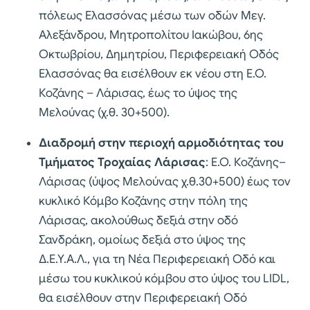
πόλεως Ελασσόνας μέσω των οδών Μεγ.
Αλεξάνδρου, Μητροπολίτου Ιακώβου, 6ης
Οκτωβρίου, Δημητρίου, Περιφερειακή Οδός
Ελασσόνας θα εισέλθουν εκ νέου στη Ε.Ο.
Κοζάνης – Λάρισας, έως το ύψος της
Μελούνας (χ.θ. 30+500).
Διαδρομή στην περιοχή αρμοδιότητας του
Τμήματος Τροχαίας Λάρισας
: Ε.Ο. Κοζάνης–
Λάρισας (ύψος Μελούνας χ.θ.30+500) έως τον
κυκλικό Κόμβο Κοζάνης στην πόλη της
Λάρισας, ακολούθως δεξιά στην οδό
Σανδράκη, ομοίως δεξιά στο ύψος της
Δ.Ε.Υ.Α.Λ., για τη Νέα Περιφερειακή Οδό και
μέσω του κυκλικού κόμβου στο ύψος του LIDL,
θα εισέλθουν στην Περιφερειακή Οδό