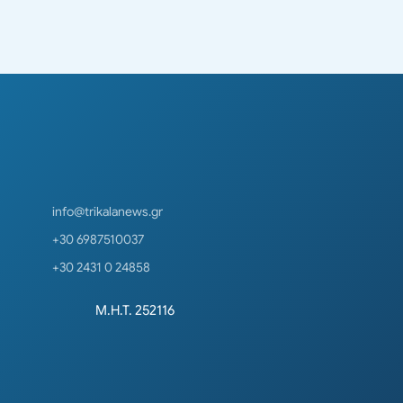
info@trikalanews.gr
+30 6987510037
+30 2431 0 24858
Μ.Η.Τ. 252116