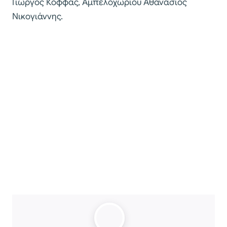
Γιώργος Κόφφας, Αμπελοχωρίου Αθανάσιος
Νικογιάννης.