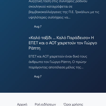
Αυξητική τάση στις συλλήψεις ρόδινου
σκουληκιού καταγράφεται σε
βαμβακοκαλλιέργειες της Π.Ε. Τρικάλων, με τις
υψηλότερες συλλήψεις να…
Aug 7
«Καλό ταξίδι … Καλό Παράδεισο» Η
ΕΠΣΤ και ο ΑΟΤ χαιρετούν τον Γιώργο
Ράπτη
ΕΠΣΤ και ΑΟΤ χαιρετούν έναν δικό τους
άνθρωπο τον Γιώργο Ράπτη. Ο πρώην
παράγοντας αποτέλεσε μέλος της…
Aug 7
Αρχική
Ροή ειδήσεων
Όροι χρήσης