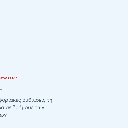
τοσέλιδα
26
οριακές ρυθμίσεις τη
ρα σε δρόμους των
λων