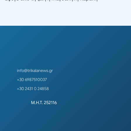
info@trikalanews.gr
+30 6987510037
+30 2431 0 24858
Μ.Η.Τ. 252116