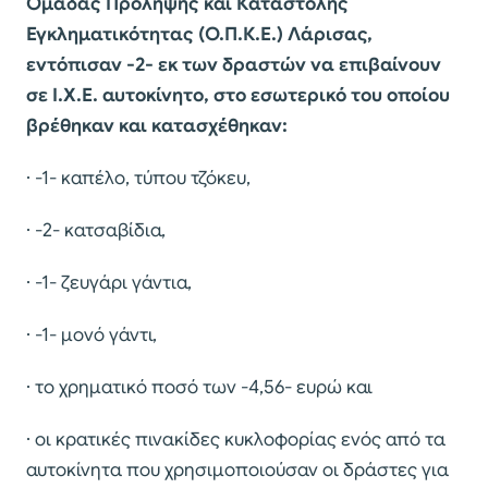
Ομάδας Πρόληψης και Καταστολής
Εγκληματικότητας (Ο.Π.Κ.Ε.) Λάρισας,
εντόπισαν -2- εκ των δραστών να επιβαίνουν
σε Ι.Χ.Ε. αυτοκίνητο, στο εσωτερικό του οποίου
βρέθηκαν και κατασχέθηκαν:
· -1- καπέλο, τύπου τζόκευ,
· -2- κατσαβίδια,
· -1- ζευγάρι γάντια,
· -1- μονό γάντι,
· το χρηματικό ποσό των -4,56- ευρώ και
· οι κρατικές πινακίδες κυκλοφορίας ενός από τα
αυτοκίνητα που χρησιμοποιούσαν οι δράστες για