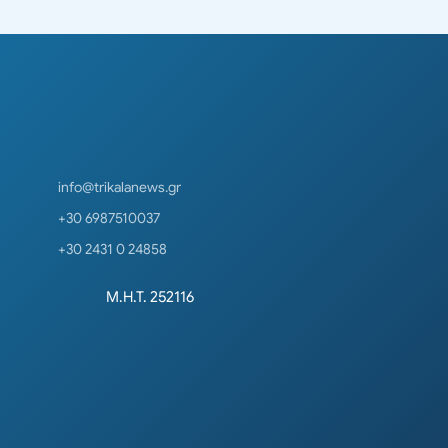
info@trikalanews.gr
+30 6987510037
+30 2431 0 24858
Μ.Η.Τ. 252116