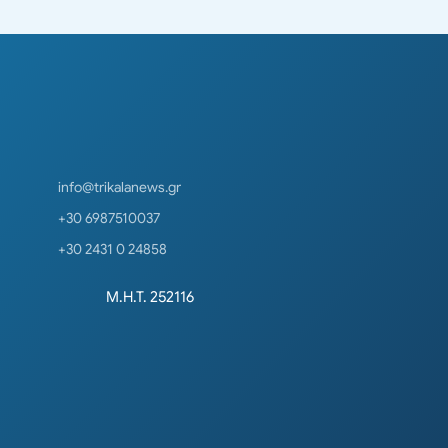
info@trikalanews.gr
+30 6987510037
+30 2431 0 24858
Μ.Η.Τ. 252116