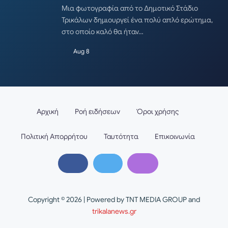
Μια φωτογραφία από το Δημοτικό Στάδιο
Τρικάλων δημιουργεί ένα πολύ απλό ερώτημα,
στο οποίο καλό θα ήταν…
Aug 8
Αρχική
Ροή ειδήσεων
Όροι χρήσης
Πολιτική Απορρήτου
Ταυτότητα
Επικοινωνία
Copyright © 2026 | Powered by TNT MEDIA GROUP and
trikalanews.gr