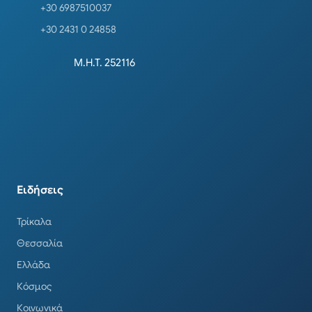
+30 6987510037
+30 2431 0 24858
Μ.Η.Τ. 252116
Ειδήσεις
Τρίκαλα
Θεσσαλία
Ελλάδα
Κόσμος
Κοινωνικά