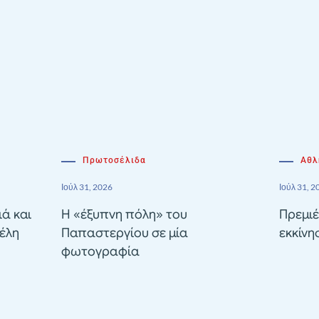
Πρωτοσέλιδα
Αθλ
Ιούλ 31, 2026
Ιούλ 31, 2
ιά και
Η «έξυπνη πόλη» του
Πρεμιέ
έλη
Παπαστεργίου σε μία
εκκίνη
φωτογραφία