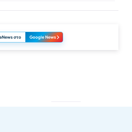
laNews στο
Google News