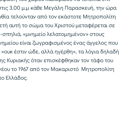
τις 3.00 μ.μ κάθε Μεγάλη Παρασκευή, την ώρα
υθία τελούνταν από τον εκάστοτε Μητροπολίτη
ετή αυτή το σώμα του Χριστού μεταφέρεται σε
-σπηλιά, «μνημείο λελατομημένον» στους
νημείου είναι ζωγραφισμένος ένας άγγελος που
«ουκ έστιν ώδε, αλλά ηγέρθη», τα λόγια δηλαδή
ης Κυριακής όταν επισκέφθηκαν τον τάφο του
κ νέου το 1967 από τον Μακαριστό Μητροπολίτη
ο Ελλάδος.