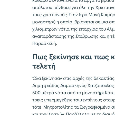
καθαρό σεντόνι ενώ από αργά το βράδυ έ
απόλυτου πένθους για όλη την Χριστιαν
τους χριστιανούς. Στην Ιερά Μονή Κοιμή
μοναστήρι) η οποία βρίσκεται σε μια α
χιλιομέτρων νότια της επαρχίας του Αλμ
αναπαράστασης της Σταύρωσης και η τ
Παρασκευή.
Πως ξεκίνησε και πως 
τελετή
Όλα ξεκίνησαν στις αρχές της δεκαετία
Δημητριάδος Δαμασκηνός Χατζόπουλος α
500 μέτρα νότια από το μοναστήρι Κάτω
τρεις υπερμεγέθεις τσιμεντένιους σταυ
τότε Μητροπολίτης τα ζωγραφισμένα σε
και των ληστών. Παράλληλα με τη διαμό