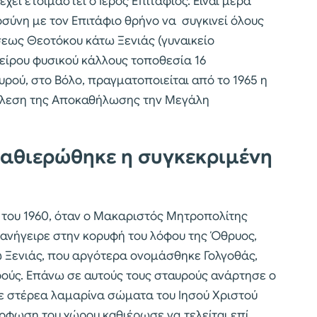
χει ετοιμαστεί ο Ιερός Επιτάφιος. Είναι μέρα
οσύνη με τον Επιτάφιο θρήνο να συγκινεί όλους
σεως Θεοτόκου κάτω Ξενιάς (γυναικείο
πείρου φυσικού κάλλους τοποθεσία 16
υρού, στο Βόλο, πραγματοποιείται από το 1965 η
έλεση της Αποκαθήλωσης την Μεγάλη
καθιερώθηκε η συγκεκριμένη
ς του 1960, όταν ο Μακαριστός Μητροπολίτης
νήγειρε στην κορυφή του λόφου της Όθρυος,
 Ξενιάς, που αργότερα ονομάσθηκε Γολγοθάς,
ρούς. Επάνω σε αυτούς τους σταυρούς ανάρτησε ο
 στέρεα λαμαρίνα σώματα του Ιησού Χριστού
ρφωση του χώρου καθιέρωσε να τελείται επί