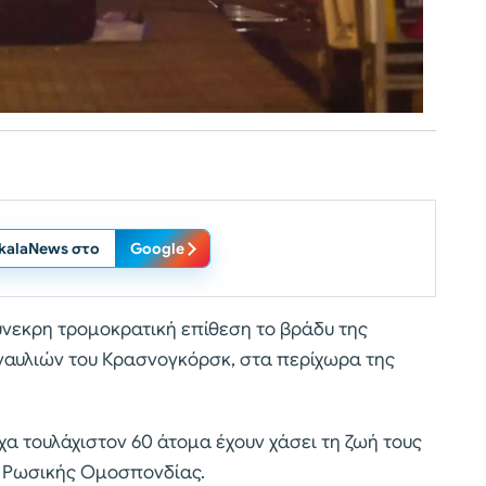
ikalaNews στο
Google
νεκρη τρομοκρατική επίθεση το βράδυ της
ναυλιών του Κρασνογκόρσκ, στα περίχωρα της
α τουλάχιστον 60 άτομα έχουν χάσει τη ζωή τους
ς Ρωσικής Ομοσπονδίας.