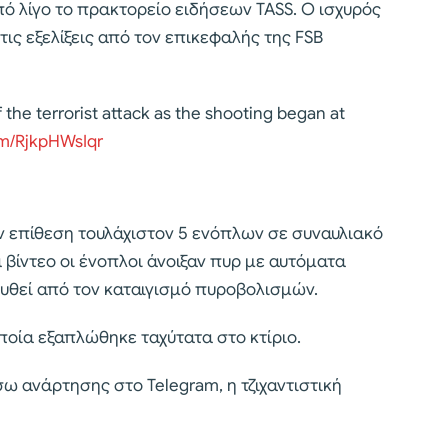
ό λίγο το πρακτορείο ειδήσεων TASS. Ο ισχυρός
ις εξελίξεις από τον επικεφαλής της FSB
the terrorist attack as the shooting began at
om/RjkpHWsIqr
ην επίθεση τουλάχιστον 5 ενόπλων σε συναυλιακό
βίντεο οι ένοπλοι άνοιξαν πυρ με αυτόματα
υθεί από τον καταιγισμό πυροβολισμών.
ποία εξαπλώθηκε ταχύτατα στο κτίριο.
σω ανάρτησης στο Telegram, η τζιχαντιστική