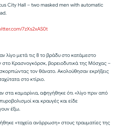
rocus City Hall – two masked men with automatic
ad.
witter.com/7zXs2xAS0t
ν λίγο μετά τις 8 το βράδυ στο κατάμεστο
ών στο Κρασνογκόρσκ, βορειοδυτικά της Μόσχας –
 σκορπώντας τον θάνατο. Ακολούθησαν εκρήξεις
αχύτατα στο κτίριο.
 στα καμαρίνια, αφηγήθηκε ότι «λίγο πριν από
πυροβολισμοί και κραυγές και είδε
γουν έξω.
χήθηκε «ταχεία ανάρρωση» στους τραυματίες της