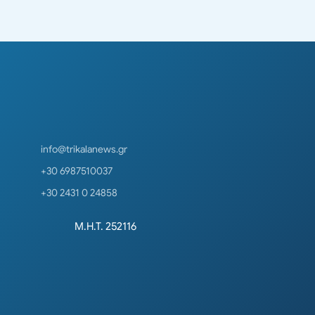
info@trikalanews.gr
+30 6987510037
+30 2431 0 24858
Μ.Η.Τ. 252116