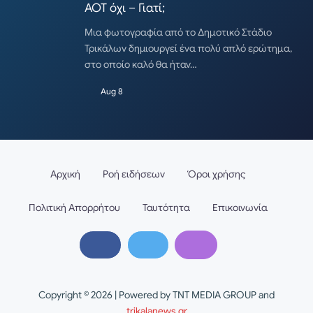
ΑΟΤ όχι – Γιατί;
Μια φωτογραφία από το Δημοτικό Στάδιο
Τρικάλων δημιουργεί ένα πολύ απλό ερώτημα,
στο οποίο καλό θα ήταν…
Aug 8
Αρχική
Ροή ειδήσεων
Όροι χρήσης
Πολιτική Απορρήτου
Ταυτότητα
Επικοινωνία
Copyright © 2026 | Powered by TNT MEDIA GROUP and
trikalanews.gr